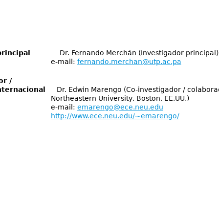
or principal
Dr. Fernando Merchán (Investigador principal)
mail:
fernando.merchan@utp.ac.pa
or /
internacional
Dr. Edwin Marengo (Co-investigador / colaborad
ern University, Boston, EE.UU.)
mail:
emarengo@ece.neu.edu
http://www.ece.neu.edu/~emarengo/