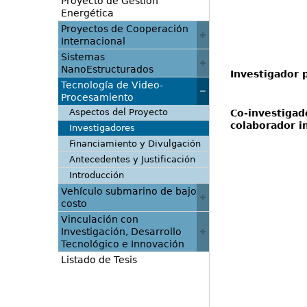
Proyecto de Gestión
Energética
Proyectos de Cooperación
Internacional
Sistemas
NanoEstructurados
Investigad
Tecnología de Video-
e-
Procesamiento
Aspectos del Proyecto
Co-investigad
colaborador 
Investigadores
Northeast
Financiamiento y Divulgación
e-
Antecedentes y Justificación
Introducción
Vehículo submarino de bajo
costo
Vinculación con
Investigación, Desarrollo
Tecnológico e Innovación
Listado de Tesis