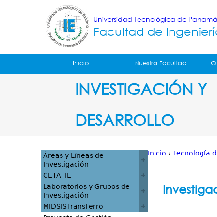
Universidad Tecnológica de Panam
Facultad de Ingenierí
Tropical
Inicio
Nuestra Facultad
O
Menu
INVESTIGACIÓN Y
Principal
DESARROLLO
Inicio
›
Tecnología 
Áreas y Líneas de
Investigación
Usted
CETAFIE
está
Investiga
Laboratorios y Grupos de
Investigación
aquí
MIDSISTransFerro