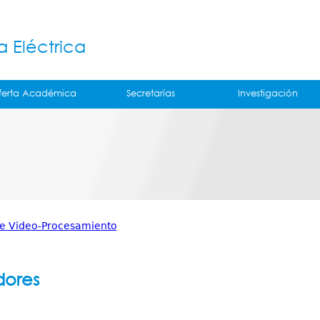
Jump to navigation
á
a Eléctrica
ferta Académica
Secretarías
Investigación
de Video-Procesamiento
dores