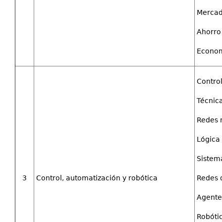
Mercado
Ahorro 
Econom
Control
Técnicas
Redes 
Lógica 
Sistem
3
Control, automatización y robótica
Redes 
Agentes
Robótic