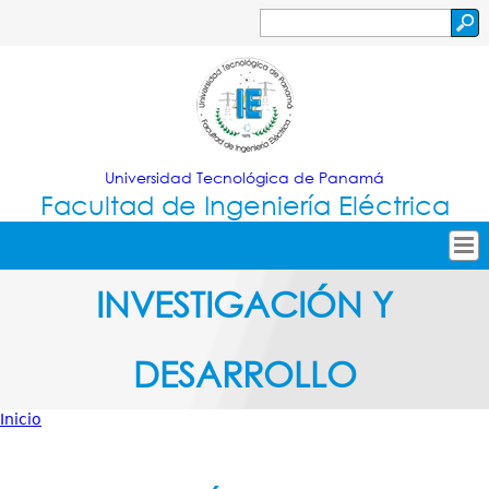
Jump to navigation
Buscar
Formulario
de
búsqueda
Universidad Tecnológica de Panamá
Facultad de Ingeniería Eléctrica
Tropical
Inicio
INVESTIGACIÓN Y
Menu
Nuestra Facultad
DESARROLLO
Principal
Oferta Académica
Secretarías
Inicio
Usted
Investigación
está