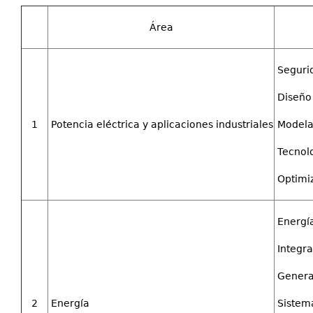
Área
Segurid
Diseño 
1
Potencia eléctrica y aplicaciones industriales
Modela
Tecnolo
Optimiz
Energí
Integra
Generac
2
Energía
Sistema