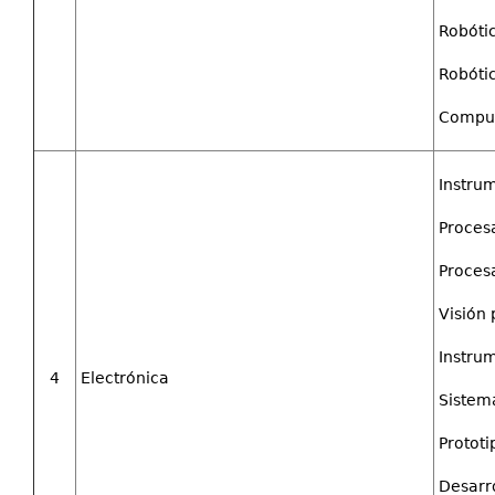
Robótic
Robótic
Comput
Instrum
Proces
Procesa
Visión
Instrum
4
Electrónica
Sistem
Prototi
Desarro