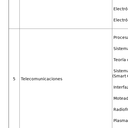
Electró
Electró
Proces
Sistema
Teoría 
Sistema
(Smart 
5
Telecomunicaciones
Interfa
Moteado
Radiof
Plasma 