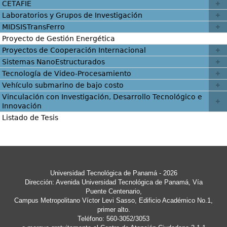
CETAFIE
Laboratorios y Grupos de Investigación
MIDSISTransFerro
Proyecto de Gestión Energética
Proyectos de Cooperación Internacional
Sistemas NanoEstructurados
Tecnología de Video-Procesamiento
Vehículo submarino de bajo costo
Vinculación con Investigación, Desarrollo Tecnológico e
Innovación
Listado de Tesis
Universidad Tecnológica de Panamá - 2026
Dirección: Avenida Universidad Tecnológica de Panamá, Vía
Puente Centenario,
Campus Metropolitano Víctor Levi Sasso, Edificio Académico No.1,
primer alto.
Teléfono: 560-3052/3053