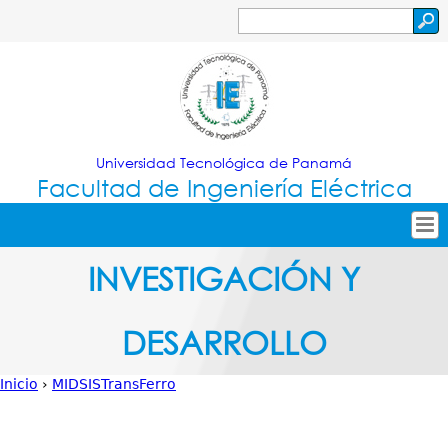
Jump to navigation
Buscar
Formulario
de
búsqueda
Universidad Tecnológica de Panamá
Facultad de Ingeniería Eléctrica
Tropical
Inicio
INVESTIGACIÓN Y
Menu
Nuestra Facultad
DESARROLLO
Principal
Oferta Académica
Secretarías
Inicio
›
MIDSISTransFerro
Usted
Investigación
está