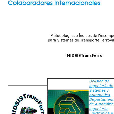
Servicios
Colaboradores Internacionales
aquí
Publicaciones
Metodologías e Índices de Desem
para Sistemas de Transporte Ferrovi
MIDSISTransFerro
División de
Ingeniería de
Sistemas y
Automática
Departament
de Automátic
Ingeniería
Electrónica e