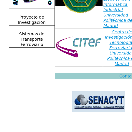
Informática
Industrial
Universidad
Proyecto de
Politécnica d
Investigación
Madrid
Centro d
Sistemas de
Investigació
Transporte
Tecnología
Ferroviario
Ferroviari
Universida
Politécnica
Madrid
Conta