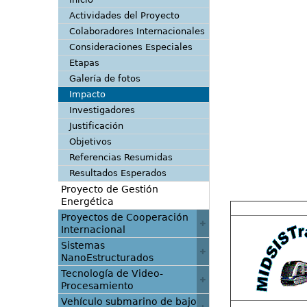
Actividades del Proyecto
Colaboradores Internacionales
Consideraciones Especiales
Etapas
Galería de fotos
Impacto
Investigadores
Justificación
Objetivos
Referencias Resumidas
Resultados Esperados
Proyecto de Gestión
Energética
Proyectos de Cooperación
Internacional
Sistemas
NanoEstructurados
Tecnología de Video-
Procesamiento
Vehículo submarino de bajo