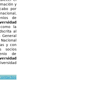
rmación y
 cabo por
nacional,
nios de
versidad
s como la
dscrita al
ía General
 Nacional
cas y con
s socios
enio de
versidad
versidad
Contactos