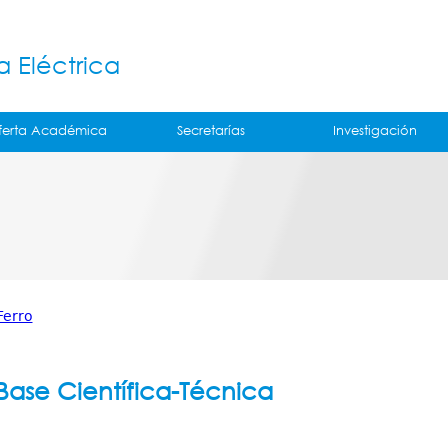
Jump to navigation
á
a Eléctrica
ferta Académica
Secretarías
Investigación
Ferro
ase Científica-Técnica