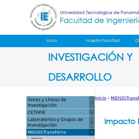
Universidad Tecnológica de Panam
Facultad de Ingenierí
Tropical
Inicio
Nuestra Facultad
O
Menu
INVESTIGACIÓN Y
Principal
DESARROLLO
Inicio
›
MIDSISTrans
Áreas y Líneas de
Investigación
Usted
CETAFIE
está
Impacto B
Laboratorios y Grupos de
Investigación
aquí
MIDSISTransFerro
Inicio