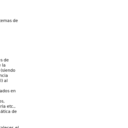
stemas de
es de
 la
 (siendo
ncia
) al
zados en
os,
ia etc.,
ática de
alecer el