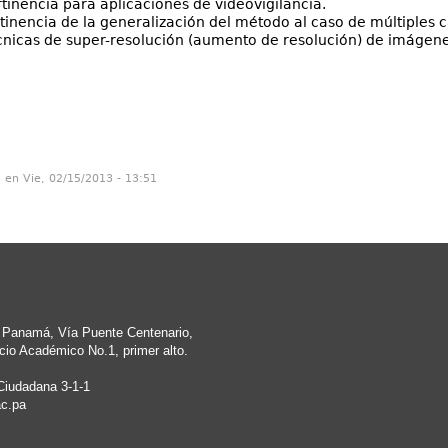
tinencia para aplicaciones de videovigilancia.
ertinencia de la generalización del método al caso de múltiples
écnicas de super-resolución (aumento de resolución) de imáge
n en Vie, 02/15/2013 - 13:51
e Panamá, Vía Puente Centenario,
cio Académico No.1, primer alto.
Ciudadana 3-1-1
c.pa