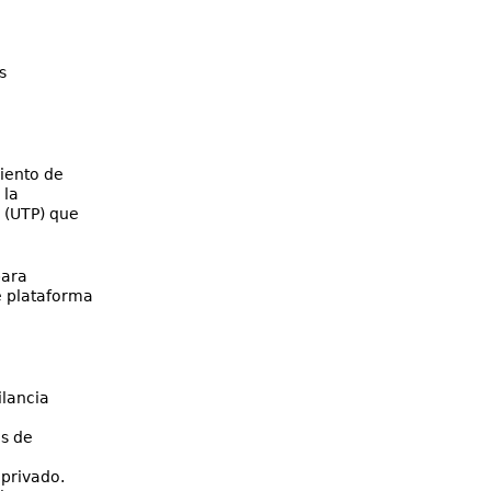
s
iento de
 la
á
(UTP) que
para
e plataforma
ilancia
s de
 privado.