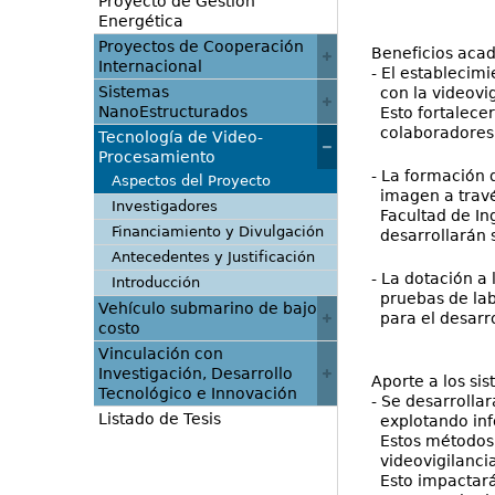
Proyecto de Gestión
Energética
Proyectos de Cooperación
Beneficios aca
Internacional
- El establecim
Sistemas
con la videovig
NanoEstructurados
Esto fortalecer
colaboradores i
Tecnología de Video-
Procesamiento
- La formación 
Aspectos del Proyecto
imagen a través
Investigadores
Facultad de Ing
Financiamiento y Divulgación
desarrollarán s
Antecedentes y Justificación
- La dotación a 
Introducción
pruebas de labo
Vehículo submarino de bajo
para el desarro
costo
Vinculación con
Investigación, Desarrollo
Aporte a los sis
Tecnológico e Innovación
- Se desarrolla
Listado de Tesis
explotando inf
Estos métodos, 
videovigilanci
Esto impactará 