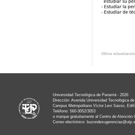
estudiar su per
- Estudiar la p
- Estudiar de t
Última actualizació
Universidad Tecnológica de Panamá - 2026
Dirección: Avenida Universidad Tecnológica d
Campus Metropolitano Víctor Levi Sasso, Edifi
Teléfono: 560-3052/3053
o marque gratuitamente al Centro de Atención 
Correo electrónico:
buzondesugerencias@utp.a