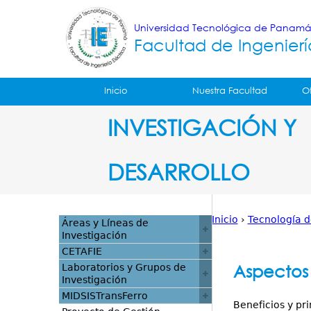
Universidad Tecnológica de Panam
Facultad de Ingenierí
Tropical
Inicio
Nuestra Facultad
O
Menu
INVESTIGACIÓN Y
Principal
DESARROLLO
Inicio
›
Tecnología 
Áreas y Líneas de
Investigación
Usted
CETAFIE
está
Aspectos
Laboratorios y Grupos de
Investigación
aquí
MIDSISTransFerro
Beneficios y pri