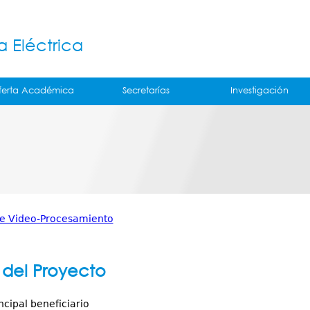
Jump to navigation
á
a Eléctrica
ferta Académica
Secretarías
Investigación
de Video-Procesamiento
 del Proyecto
ncipal beneficiario