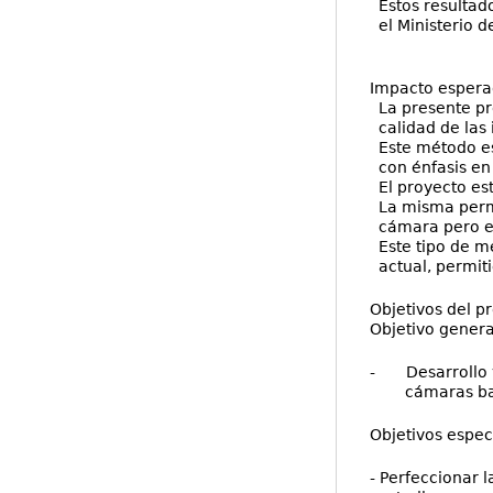
Estos resultado
el Ministerio d
Impacto esper
La presente pro
calidad de las 
Este método es
con énfasis en
El proyecto es
La misma permit
cámara pero en
Este tipo de mé
actual, permiti
Objetivos del p
Objetivo genera
- Desarrollo y
cámaras basad
Objetivos especí
- Perfeccionar 