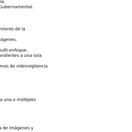
ia,
n Gubernamental.
miento de la
mágenes,
ulti-enfoque.
ondientes a una sola
mas de videovigilancia
a una o múltiples
va de imágenes y