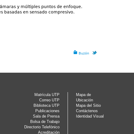
 cámaras y múltiples puntos de enfoque.
nes basadas en sensado compresivo.
Buzón
Matrícula UTP
Mapa de
Correo UTP
Ubicación
Biblioteca UTP
Mapa del Sitio
Publicaciones
Contáctenos
Sala de Prensa
Identidad Visual
Bolsa de Trabajo
Directorio Telefónico
Acreditación