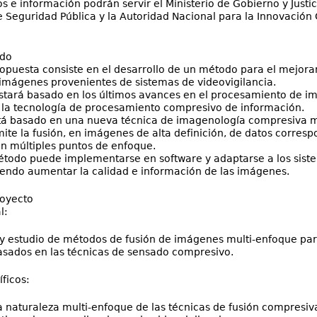
s e información podrán servir el Ministerio de Gobierno y Justic
e Seguridad Pública y la Autoridad Nacional para la Innovació
ado
puesta consiste en el desarrollo de un método para el mejora
imágenes provenientes de sistemas de videovigilancia.
tará basado en los últimos avances en el procesamiento de i
 la tecnología de procesamiento compresivo de información.
tá basado en una nueva técnica de imagenología compresiva m
e la fusión, en imágenes de alta definición, de datos corresp
 múltiples puntos de enfoque.
todo puede implementarse en software y adaptarse a los siste
endo aumentar la calidad e información de las imágenes.
royecto
l:
 estudio de métodos de fusión de imágenes multi-enfoque par
os en las técnicas de sensado compresivo.
ficos:
la naturaleza multi-enfoque de las técnicas de fusión compresi