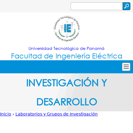
Jump to navigation
Buscar
Formulario
de
búsqueda
Universidad Tecnológica de Panamá
Facultad de Ingeniería Eléctrica
Tropical
Inicio
INVESTIGACIÓN Y
Menu
Nuestra Facultad
DESARROLLO
Principal
Oferta Académica
Secretarías
Inicio
›
Laboratorios y Grupos de Investigación
Usted
Investigación
está