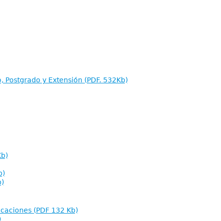
o, Postgrado y Extensión (PDF. 532Kb)
Kb)
b)
b)
ficaciones (PDF 132 Kb)
)