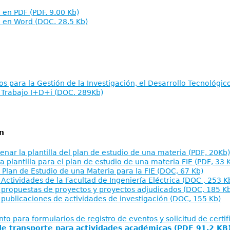
en PDF (PDF. 9.00 Kb)
en Word (DOC. 28.5 Kb)
s para la Gestión de la Investigación, el Desarrollo Tecnológic
 Trabajo I+D+i (DOC. 289Kb)
n
lenar la plantilla del plan de estudio de una materia (PDF, 20Kb)
a plantilla para el plan de estudio de una materia FIE (PDF, 33 
el Plan de Estudio de una Materia para la FIE (DOC, 67 Kb)
 Actividades de la Facultad de Ingeniería Eléctrica (DOC , 253 K
 propuestas de proyectos y proyectos adjudicados (DOC, 185 K
 publicaciones de actividades de investigación (DOC, 155 Kb)
to para formularios de registro de eventos y solicitud de certi
de transporte para actividades académicas (PDF 91.2 KB