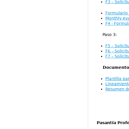
F3 – Solici
Formulario 
Monthly eva
F4 - Formul
Paso 3:
F5 – Solicit
F6 – Solicit
F7 – Solici
Documentos 
Plantilla p
Lineamiento
Resumen del
Pasantía Prof