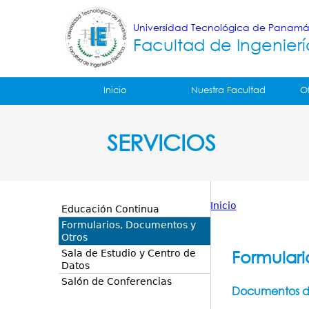
Universidad Tecnológica de Panam
Facultad de Ingenierí
Tropical
Inicio
Nuestra Facultad
O
Menu
SERVICIOS
Principal
Inicio
Educación Continua
Usted
Formularios, Documentos y
Otros
está
Formulari
Sala de Estudio y Centro de
Datos
aquí
Salón de Conferencias
Documentos de