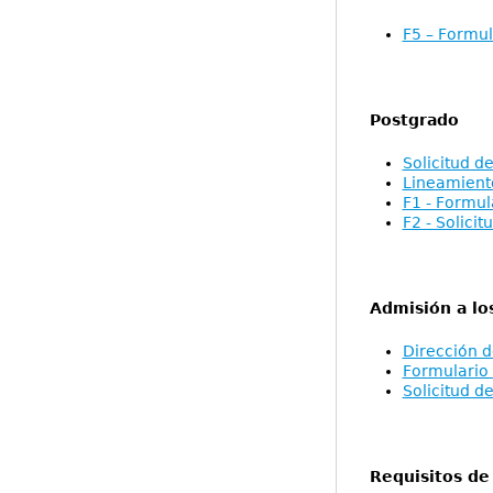
F5 – Formul
Postgrado
Solicitud d
Lineamiento
F1 - Formul
F2 - Solicit
Admisión a lo
Dirección d
Formulario 
Solicitud d
Requisitos de