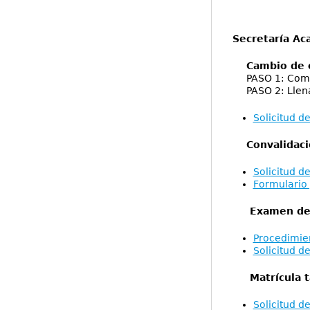
Secretaría Ac
Cambio de 
PASO 1: Compra
PASO 2: Llenar 
Solicitud d
Convalidac
Solicitud d
Formulario 
Examen de r
Procedimien
Solicitud d
Matrícula t
Solicitud d