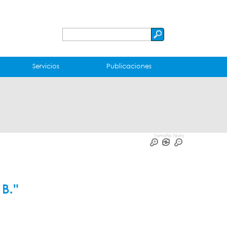
Buscar
Formulario
de
Servicios
Publicaciones
búsqueda
Tamaño Texto
 B.”