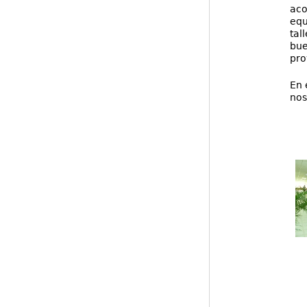
aco
equ
tal
bue
pro
En 
nos