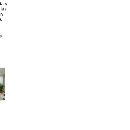
da y
ias,
on
),
s