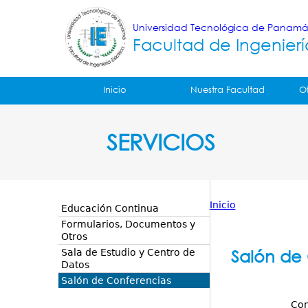
Universidad Tecnológica de Panam
Facultad de Ingenierí
Tropical
Inicio
Nuestra Facultad
O
Menu
SERVICIOS
Principal
Inicio
Educación Continua
Usted
Formularios, Documentos y
Otros
está
Salón de 
Sala de Estudio y Centro de
Datos
aquí
Salón de Conferencias
Con