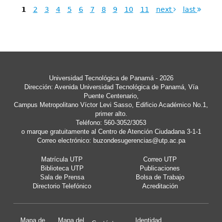
1
2
3
4
5
6
7
8
9
10
11
next
last
Universidad Tecnológica de Panamá - 2026
Dirección: Avenida Universidad Tecnológica de Panamá, Vía
Puente Centenario,
Campus Metropolitano Víctor Levi Sasso, Edificio Académico No.1,
primer alto.
Teléfono: 560-3052/3053
o marque gratuitamente al Centro de Atención Ciudadana 3-1-1
Correo electrónico:
buzondesugerencias@utp.ac.pa
Matrícula UTP
Correo UTP
Biblioteca UTP
Publicaciones
Sala de Prensa
Bolsa de Trabajo
Directorio Telefónico
Acreditación
Mapa de
Mapa del
Identidad