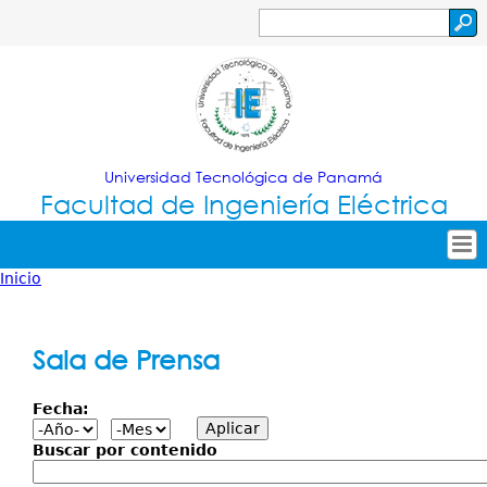
Jump to navigation
Buscar
Formulario
de
búsqueda
Universidad Tecnológica de Panamá
Facultad de Ingeniería Eléctrica
Inicio
Tropical
Inicio
Usted
Menu
Nuestra Facultad
está
Sala de Prensa
Principal
Oferta Académica
aquí
Fecha:
Secretarías
Investigación
Buscar por contenido