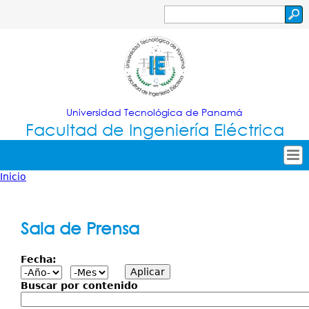
Jump to navigation
Buscar
Formulario
de
búsqueda
Universidad Tecnológica de Panamá
Facultad de Ingeniería Eléctrica
Inicio
Tropical
Inicio
Usted
Menu
Nuestra Facultad
está
Sala de Prensa
Principal
Oferta Académica
aquí
Fecha:
Secretarías
Investigación
Buscar por contenido