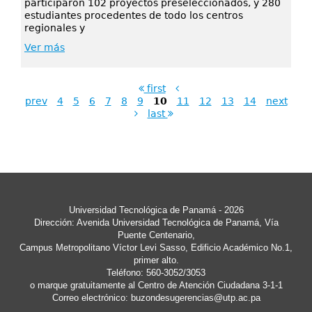
participaron 102 proyectos preseleccionados, y 280
estudiantes procedentes de todo los centros
regionales y
Ver más
first
prev
4
5
6
7
8
9
10
11
12
13
14
next
last
Universidad Tecnológica de Panamá - 2026
Dirección: Avenida Universidad Tecnológica de Panamá, Vía
Puente Centenario,
Campus Metropolitano Víctor Levi Sasso, Edificio Académico No.1,
primer alto.
Teléfono: 560-3052/3053
o marque gratuitamente al Centro de Atención Ciudadana 3-1-1
Correo electrónico:
buzondesugerencias@utp.ac.pa