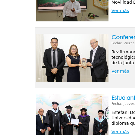
Movilidad E
Ver más
Conferen
Fecha: Vierne
Reafirmando
tecnológic
de la Junt
Ver más
Estudian
Fecha: Jueves
Estefani Do
Universida
diploma que
Ver más