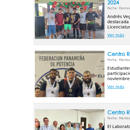
2024
Fecha: Domin
Andrés Veg
destacada 
Licenciatur
Ver más
Centro R
Fecha: Martes
Estudiante
participac
noviembre. 
Ver más
Centro R
Fecha: Martes
El Laborato