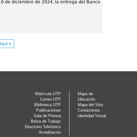
10 de diciembre de 2024, la entrega del Banco
last
Matrícula UTP
Mapa de
Correo UTP
Ubicación
Biblioteca UTP
Mapa del Sitio
Publicaciones
Contáctenos
Sala de Prensa
Identidad Visual
Bolsa de Trabajo
Directorio Telefónico
Acreditación