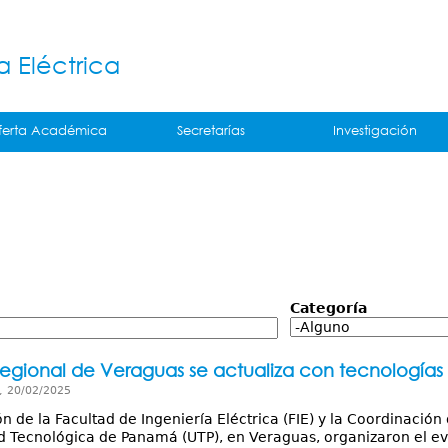
Jump to navigation
á
a Eléctrica
ferta Académica
Secretarías
Investigación
Categoría
egional de Veraguas se actualiza con tecnologías 
, 20/02/2025
́n de la Facultad de Ingeniería Eléctrica (FIE) y la Coordinació
 Tecnológica de Panamá (UTP), en Veraguas, organizaron el eve