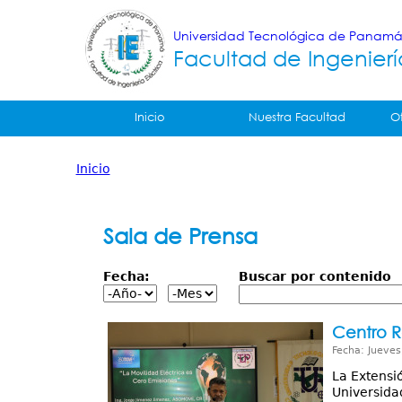
Universidad Tecnológica de Panam
Facultad de Ingenierí
Tropical
Inicio
Nuestra Facultad
O
Menu
Inicio
Principal
Usted
está
Sala de Prensa
aquí
Fecha:
Buscar por contenido
Centro R
Fecha: Jueves
La Extensio
Universidad