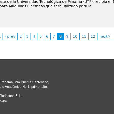
te de la Universidad Tecnológica de Panamá (UTP), recibió el 
para Máquinas Eléctricas que será utilizado para lo
t
prev
2
3
4
5
6
7
8
9
10
11
12
next
e Panamá, Vía Puente Centenario,
cio Académico No.1, primer alto.
Ciudadana 3-1-1
c.pa