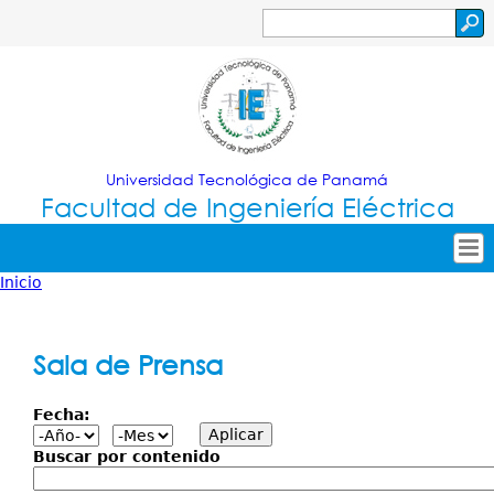
Jump to navigation
Buscar
Formulario
de
búsqueda
Universidad Tecnológica de Panamá
Facultad de Ingeniería Eléctrica
Inicio
Tropical
Inicio
Usted
Menu
Nuestra Facultad
está
Sala de Prensa
Principal
Oferta Académica
aquí
Fecha:
Secretarías
Investigación
Buscar por contenido