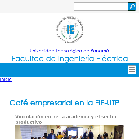
Jump to navigation
Buscar
Formulario
de
búsqueda
Universidad Tecnológica de Panamá
Facultad de Ingeniería Eléctrica
Inicio
Tropical
Inicio
Usted
Menu
Nuestra Facultad
está
Café empresarial en la FIE-UTP
Principal
Oferta Académica
aquí
Vinculación entre la academia y el sector
Secretarías
productivo
Investigación