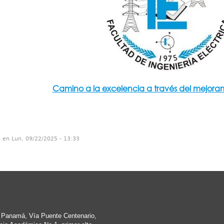
Camino a la excelencia a través del mejora
n en Lun, 09/22/2025 - 13:33
e Panamá, Vía Puente Centenario,