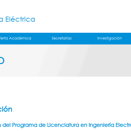
Jump to navigation
á
a Eléctrica
ferta Académica
Secretarías
Investigación
D
ción
 del Programa de Licenciatura en Ingeniería Elec