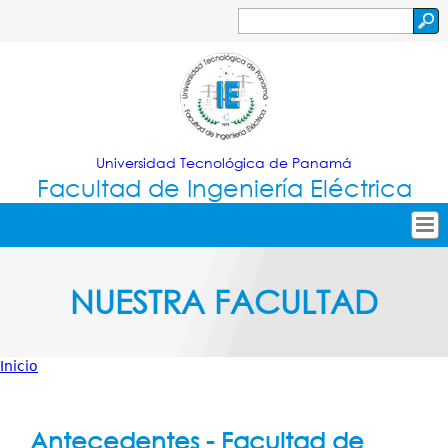
Jump to navigation
Buscar
Formulario
de
búsqueda
Universidad Tecnológica de Panamá
Facultad de Ingeniería Eléctrica
Tropical
Inicio
NUESTRA FACULTAD
Menu
Nuestra Facultad
Principal
Oferta Académica
Inicio
Secretarías
Usted
Investigación
está
Antecedentes - Facultad de