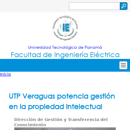
Jump to navigation
Buscar
Formulario
de
búsqueda
Universidad Tecnológica de Panamá
Facultad de Ingeniería Eléctrica
Inicio
Tropical
Inicio
Usted
Menu
Nuestra Facultad
está
UTP Veraguas potencia gestión
Principal
Oferta Académica
aquí
en la propiedad Intelectual
Secretarías
Dirección de Gestión y Transferencia del
Investigación
Conocimiento