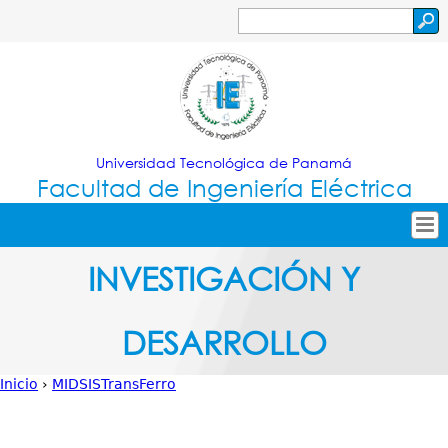
Jump to navigation
Buscar
Formulario
de
búsqueda
Universidad Tecnológica de Panamá
Facultad de Ingeniería Eléctrica
Tropical
Inicio
INVESTIGACIÓN Y
Menu
Nuestra Facultad
DESARROLLO
Principal
Oferta Académica
Secretarías
Inicio
›
MIDSISTransFerro
Usted
Investigación
está