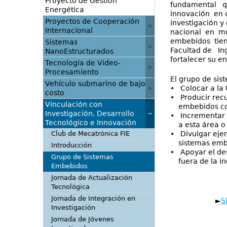
Proyecto de Gestión
fundamental qu
Energética
innovación en c
Proyectos de Cooperación
investigación y
Internacional
nacional en mu
embebidos tien
Sistemas
Facultad de Ing
NanoEstructurados
fortalecer su e
Tecnología de Video-
Procesamiento
El grupo de sis
Vehículo submarino de bajo
• Colocar a la 
costo
• Producir recu
Vinculación con
embebidos con 
Investigación, Desarrollo
• Incrementar e
Tecnológico e Innovación
a esta área o s
Club de Mecatrónica FIE
• Divulgar ejem
sistemas embeb
Introducción
• Apoyar el des
Grupo de Sistemas
fuera de la ing
Embebidos
Jornada de Actualización
Tecnológica
Jornada de Integración en
►
S
Investigación
Jornada de Jóvenes