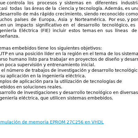
e controla los procesos y sistemas en diferentes industri
asi todas las áreas de la ciencia y tecnología. Además, es un
 desarrollo de más rápido crecimiento, siendo reconocido como
chos países de Europa, Asia y Norteamérica. Por eso, y por
en un impacto significativo en el desarrollo tecnológico, es
eniería Eléctrica (FIE) incluir estos temas en sus líneas de
nseñanza.
temas embebidos tiene los siguientes objetivos:
UTP en una posición líder en la región en el tema de los siste
rso humano listo para trabajar en proyectos de diseño y desarr
poca supervisión y entrenamiento inicial.
l número de trabajos de investigación y desarrollo tecnológi
u aplicación en la ingeniería eléctrica.
plos de aplicación para la utilización de tecnologías de
idos en soluciones reales.
arrollo de investigaciones y desarrollo tecnológico en diversas
eniería eléctrica, que utilicen sistemas embebidos.
imulación de memoria EPROM 27C256 en VHDL