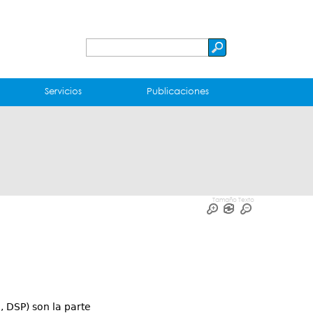
Buscar
Formulario
de
Servicios
Publicaciones
búsqueda
Tamaño Texto
 DSP) son la parte