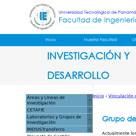
Universidad Tecnológica de Panam
Facultad de Ingenierí
Tropical
Inicio
Nuestra Facultad
O
Menu
INVESTIGACIÓN Y
Principal
DESARROLLO
Inicio
›
Vinculación 
Áreas y Líneas de
Investigación
Usted
CETAFIE
está
Grupo de
Laboratorios y Grupos de
Investigación
aquí
MIDSISTransFerro
Actualmente los