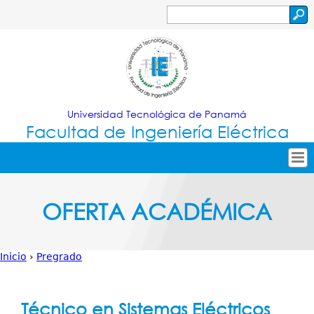
Jump to navigation
Buscar
Formulario
de
búsqueda
Universidad Tecnológica de Panamá
Facultad de Ingeniería Eléctrica
Tropical
Inicio
OFERTA ACADÉMICA
Menu
Nuestra Facultad
Principal
Oferta Académica
Inicio
›
Pregrado
Secretarías
Usted
Investigación
está
Técnico en Sistemas Eléctricos