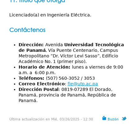
11. Título que otorga
Licenciado(a) en Ingeniería Eléctrica.
Contáctenos
Dirección:
Avenida
Universidad Tecnológica
de Panamá
, Vía Puente Centenario, Campus
Metropolitano “Dr. Víctor Levi Sasso”, Edificio
Académico No. 1 (primer piso).
Horario de Atención:
lunes a viernes de 9:00
a.m. a 6:00 p.m.
Teléfonos:
(507) 560-3052 / 3053
Correo Electrónico
:
fie@utp.ac.pa
Dirección Postal
: 0819-07289 El Dorado,
Panamá, provincia de Panamá, República de
Panamá.
Última actualización en Mié, 03/26/2025 - 12:30
Buzón