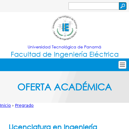
Jump to navigation
Buscar
Formulario
de
búsqueda
Universidad Tecnológica de Panamá
Facultad de Ingeniería Eléctrica
Tropical
Inicio
OFERTA ACADÉMICA
Menu
Nuestra Facultad
Principal
Oferta Académica
Inicio
›
Pregrado
Secretarías
Usted
Investigación
está
Licenciatura en Ingeniería