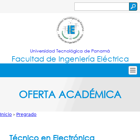
Jump to navigation
Buscar
Formulario
de
búsqueda
Universidad Tecnológica de Panamá
Facultad de Ingeniería Eléctrica
Tropical
Inicio
OFERTA ACADÉMICA
Menu
Nuestra Facultad
Principal
Oferta Académica
Inicio
›
Pregrado
Secretarías
Usted
Investigación
está
Técnico en Electrónica