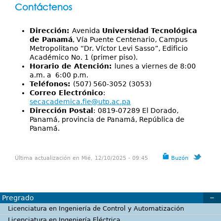
Contáctenos
Dirección:
Avenida
Universidad Tecnológica
de Panamá
, Vía Puente Centenario, Campus
Metropolitano “Dr. Víctor Levi Sasso”, Edificio
Académico No. 1 (primer piso).
Horario de Atención:
lunes a viernes de 8:00
a.m. a 6:00 p.m.
Teléfonos:
(507) 560-3052 (3053)
Correo Electrónico
:
secacademica.fie@utp.ac.pa
Dirección Postal
: 0819-07289 El Dorado,
Panamá, provincia de Panamá, República de
Panamá.
Última actualización en Mié, 12/10/2025 - 09:45
Buzón
Pregrado
Licenciatura en Ingeniería de Control y Automatización
Licenciatura en Ingeniería Eléctrica