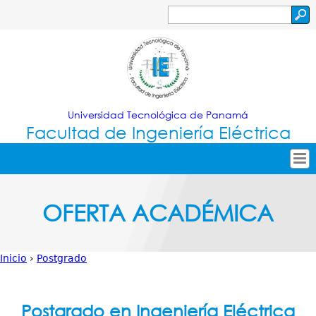
Jump to navigation
Buscar
Formulario
de
búsqueda
Universidad Tecnológica de Panamá
Facultad de Ingeniería Eléctrica
Tropical
Inicio
OFERTA ACADÉMICA
Menu
Nuestra Facultad
Principal
Oferta Académica
Inicio
›
Postgrado
Secretarías
Usted
Investigación
está
Postgrado en Ingeniería Eléctrica