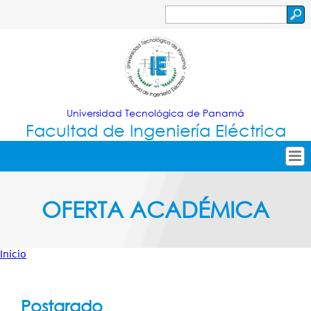
Jump to navigation
Buscar
Formulario
de
búsqueda
Universidad Tecnológica de Panamá
Facultad de Ingeniería Eléctrica
Tropical
Inicio
OFERTA ACADÉMICA
Menu
Nuestra Facultad
Principal
Oferta Académica
Inicio
Secretarías
Usted
Investigación
está
Postgrado