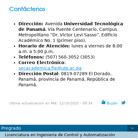
Contáctenos
Dirección:
Avenida
Universidad Tecnológica
de Panamá
, Vía Puente Centenario, Campus
Metropolitano “Dr. Víctor Levi Sasso”, Edificio
Académico No. 1 (primer piso).
Horario de Atención:
lunes a viernes de 8:00
a.m. a 5:00 p.m.
Teléfonos:
(507) 560-3052 (3053)
Correo Electrónico
:
secacademica.fie@utp.ac.pa
Dirección Postal
: 0819-07289 El Dorado,
Panamá, provincia de Panamá, República de
Panamá.
Última actualización en Mié, 12/10/2025 - 09:34
Buzón
Pregrado
Licenciatura en Ingeniería de Control y Automatización