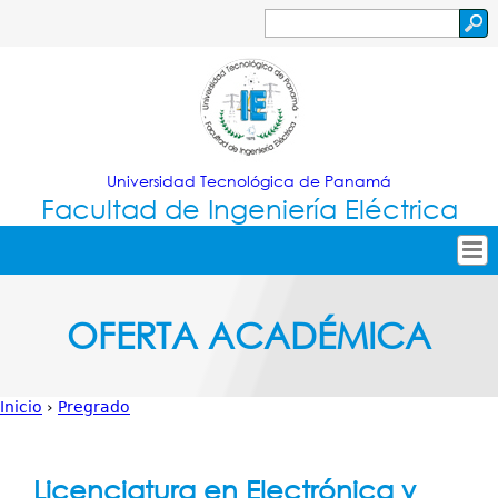
Jump to navigation
Buscar
Formulario
de
búsqueda
Universidad Tecnológica de Panamá
Facultad de Ingeniería Eléctrica
Tropical
Inicio
OFERTA ACADÉMICA
Menu
Nuestra Facultad
Principal
Oferta Académica
Inicio
›
Pregrado
Secretarías
Usted
Investigación
está
Licenciatura en Electrónica y