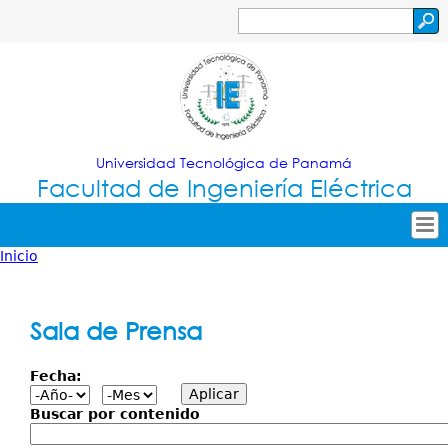
Jump to navigation
Buscar
Formulario
de
búsqueda
Universidad Tecnológica de Panamá
Facultad de Ingeniería Eléctrica
Inicio
Tropical
Inicio
Usted
Menu
Nuestra Facultad
está
Sala de Prensa
Principal
Oferta Académica
aquí
Fecha:
Secretarías
Investigación
Buscar por contenido