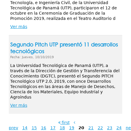
Tecnología, e Ingeniería Civil, de la Universidad
Tecnológica de Panamá (UTP), participaron el 12 de
octubre en la Ceremonia de Graduación de la
Promoción 2019, realizada en el Teatro Auditorio d
Ver más
Segundo Pitch UTP presentó 11 desarrollos
tecnológicos
Fecha: Jueves, 10/10/2019
La Universidad Tecnológica de Panamá (UTP), a
través de la Dirección de Gestión y Transferencia del
Conocimiento (DGTC), presentó el Segundo PITCH
Tecnológico UTP 2.0, 2019, con once Desarrollos
Tecnológicos en las áreas de Manejo de Desechos,
Ciencia de los Materiales, Equipo Industrial y
Agroindus
Ver más
first
prev
14
15
16
17
18
19
20
21
22
23
24
ne