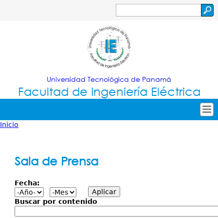
Jump to navigation
Buscar
Formulario
de
búsqueda
Universidad Tecnológica de Panamá
Facultad de Ingeniería Eléctrica
Inicio
Tropical
Inicio
Usted
Menu
Nuestra Facultad
está
Sala de Prensa
Principal
Oferta Académica
aquí
Fecha:
Secretarías
Investigación
Buscar por contenido