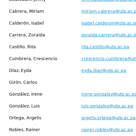
Cabrera, Miriam
miriam.cabrera@utp.ac.
Calderón, Isabel
isabel.calderon@utp.ac.
Carrera, Zoraida
zoraida.carrera@utp.ac.
Castillo, Rita
rita.castillo@utp.ac.pa
Cumbrera, Crescencio
crescencio.cumbrera@ut
Díaz, Eyda
eyda.diaz@utp.ac.pa
Girón, Carlos
González, Irene
irene.gonzalez@utp.ac.p
González, Luis
luis.gonzalez@utp.ac.pa
Ortega, Argelis
argelis.ortega@utp.ac.pa
Robles, Rainer
rainer.robles@utp.ac.pa