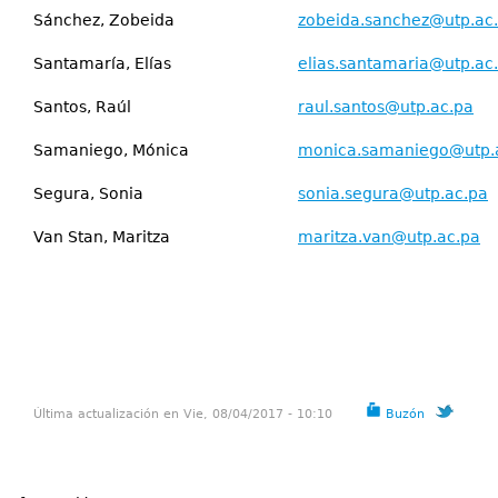
Sánchez, Zobeida
zobeida.sanchez@utp.ac
Santamaría, Elías
elias.santamaria@utp.ac
Santos, Raúl
raul.santos@utp.ac.pa
Samaniego, Mónica
monica.samaniego@utp.
Segura, Sonia
sonia.segura@utp.ac.pa
Van Stan, Maritza
maritza.van@utp.ac.pa
Última actualización en Vie, 08/04/2017 - 10:10
Buzón