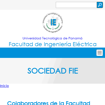
Jump to navigation
Buscar
Formulario
de
búsqueda
Universidad Tecnológica de Panamá
Facultad de Ingeniería Eléctrica
Tropical
Inicio
SOCIEDAD FIE
Menu
Nuestra Facultad
Principal
Oferta Académica
Inicio
Secretarías
Usted
Investigación
está
Colaboradores de la Facultad