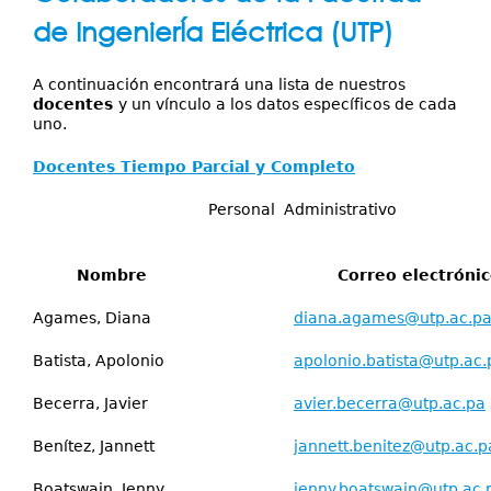
Servicios
aquí
de IngenierÍa Eléctrica (UTP)
Publicaciones
A continuación encontrará una lista de nuestros
docentes
y un vínculo a los datos específicos de cada
uno.
Docentes Tiempo Parcial y Completo
Personal Administrativo
Nombre
Correo electróni
Agames, Diana
diana.agames@utp.ac.p
Batista, Apolonio
apolonio.batista@utp.ac.
Becerra, Javier
avier.becerra@utp.ac.pa
Benítez, Jannett
jannett.benitez@utp.ac.p
Boatswain, Jenny
jenny.boatswain@utp.ac.