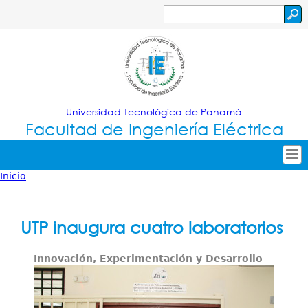
Jump to navigation
Buscar
Formulario
de
búsqueda
Universidad Tecnológica de Panamá
Facultad de Ingeniería Eléctrica
Inicio
Tropical
Inicio
Usted
Menu
Nuestra Facultad
está
UTP inaugura cuatro laboratorios
Principal
Oferta Académica
aquí
Innovación, Experimentación y Desarrollo
Secretarías
Investigación