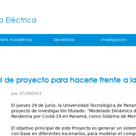
Jump to navigation
á
a Eléctrica
ferta Académica
Secretarías
Investigación
l de proyecto para hacerle frente a l
Jue, 07/29/2021
El jueves 29 de junio, la Universidad Tecnológica de Pana
proyecto de investigación titulado: “Modelado Dinámico d
Pandemia por Covid-19 en Panamá, como Sistema de Mon
El objetivo principal de este Proyecto es generar un sist
con base en diferentes escenarios, para modelar el comp