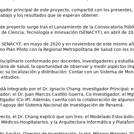
tigador principal de este proyecto, compartió con los presentes
trabajo y los resultados que se esperan obtener.
este proyecto surge tras el Lanzamiento de la Convocatoria Púb
 de Ciencia, Tecnología e Innovación (SENACYT), en abril de 20
 la SENACYT, en mayo de 2020 y en noviembre de este mismo añ
mo Plan Piloto con la Regional Metropolitana de Salud con los 
sciplinario conformado por docentes, investigadores y estudian
itana de Salud, la oportunidad de observar y medir aspectos imp
; su localización y distribución; Contar con un Sistema de Mo
 estudios.
tá integrado por el Dr. Ignacio Chang, Investigador Principal; e
ador; el Dr. Juan Marcos Castillo Guerra, Co-Investigador; el Mg
tigador (Co-IP). Además, cuenta con la colaboración de algunos
 el apoyo del Sistema Nacional de Investigación de Panamá.
yecto, el Dr. Chang explicó que son tres: el Modelado Estocásti
Médicos-Hospitalarios, y la Arquitectura Informática y Platafo
o Aguilar, Director de Investigación; la Ing. Milagro Mainieri, D