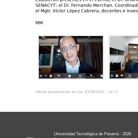
SENACYT; el Dr. Fernando Merchan, Coordinador 
el Mgtr. Víctor López Cabrera, docentes e inves
MM
Última actualización en Vie, 07/30/2021 - 14:17
Universidad Tecnológica de Panamá - 2026