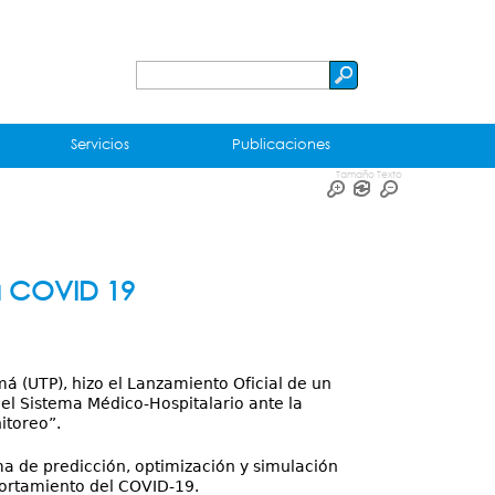
Buscar
Formulario
de
Servicios
Publicaciones
búsqueda
Tamaño Texto
a COVID 19
má (UTP), hizo el Lanzamiento Oficial de un
el Sistema Médico-Hospitalario ante la
itoreo”.
ema de predicción, optimización y simulación
ortamiento del COVID-19.