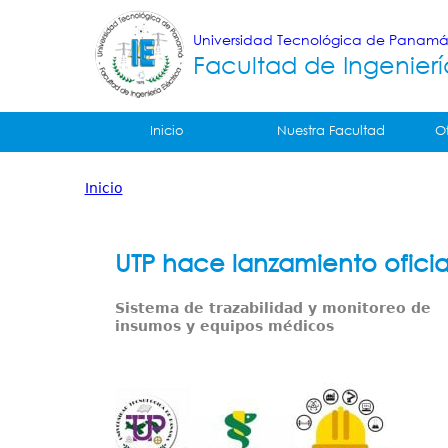
Universidad Tecnológica de Panam
Facultad de Ingenierí
Tropical
Inicio
Nuestra Facultad
O
Menu
Inicio
Principal
Usted
está
UTP hace lanzamiento oficia
aquí
Sistema de trazabilidad y monitoreo de
insumos y equipos médicos