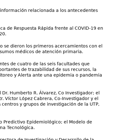
, información relacionada a los antecedentes
lica de Respuesta Rápida frente al COVID-19 en
20.
o se dieron los primeros acercamientos con el
insumos médicos de atención primaria.
tes de cuatro de las seis facultades que
ortantes de trazabilidad de sus recursos, la
nitoreo y Alerta ante una epidemia o pandemia
l Dr. Humberto R. Álvarez, Co Investigador; el
tr. Víctor López Cabrera, Co-Investigador y el
 centros y grupos de investigación de la UTP,
co Predictivo Epidemiológico; el Modelo de
rma Tecnológica.
irectora de Investigación y Desarrollo de la