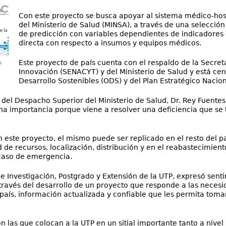
Con este proyecto se busca apoyar al sistema médico-hosp
del Ministerio de Salud (MINSA), a través de una selecci
de predicción con variables dependientes de indicadores
directa con respecto a insumos y equipos médicos.
Este proyecto de país cuenta con el respaldo de la Secret
o
Innovación (SENACYT) y del Ministerio de Salud y está cen
Desarrollo Sostenibles (ODS) y del Plan Estratégico Nacio
 del Despacho Superior del Ministerio de Salud, Dr. Rey Fuentes
a importancia porque viene a resolver una deficiencia que se t
este proyecto, el mismo puede ser replicado en el resto del paí
d de recursos, localización, distribución y en el reabastecimie
 caso de emergencia.
r de Investigación, Postgrado y Extensión de la UTP, expresó se
 través del desarrollo de un proyecto que responde a las neces
 país, información actualizada y confiable que les permita toma
n las que colocan a la UTP en un sitial importante tanto a nivel