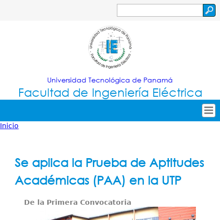
Jump to navigation
Buscar
Formulario
de
búsqueda
Universidad Tecnológica de Panamá
Facultad de Ingeniería Eléctrica
Inicio
Tropical
Inicio
Usted
Menu
Nuestra Facultad
está
Se aplica la Prueba de Aptitudes
Principal
Oferta Académica
aquí
Académicas (PAA) en la UTP
Secretarías
De la Primera Convocatoria
Investigación