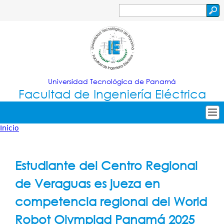
Jump to navigation
Buscar
Formulario
de
búsqueda
Universidad Tecnológica de Panamá
Facultad de Ingeniería Eléctrica
Inicio
Tropical
Inicio
Usted
Menu
Nuestra Facultad
está
Estudiante del Centro Regional
Principal
Oferta Académica
aquí
de Veraguas es jueza en
Secretarías
competencia regional del World
Investigación
Robot Olympiad Panamá 2025