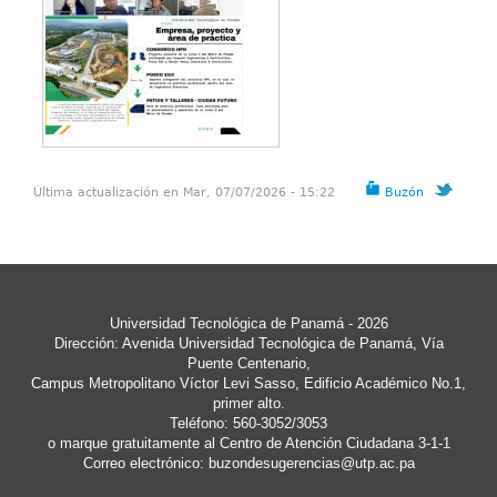
Última actualización en Mar, 07/07/2026 - 15:22
Buzón
Universidad Tecnológica de Panamá - 2026
Dirección: Avenida Universidad Tecnológica de Panamá, Vía
Puente Centenario,
Campus Metropolitano Víctor Levi Sasso, Edificio Académico No.1,
primer alto.
Teléfono: 560-3052/3053
o marque gratuitamente al Centro de Atención Ciudadana 3-1-1
Correo electrónico:
buzondesugerencias@utp.ac.pa