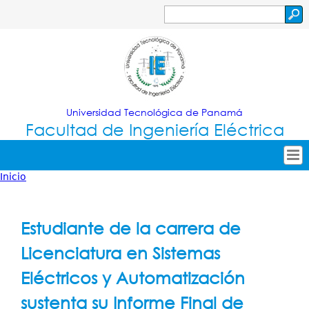
Jump to navigation
Buscar
Formulario
de
búsqueda
Universidad Tecnológica de Panamá
Facultad de Ingeniería Eléctrica
Inicio
Tropical
Inicio
Usted
Menu
Nuestra Facultad
está
Estudiante de la carrera de
Principal
Oferta Académica
aquí
Licenciatura en Sistemas
Secretarías
Eléctricos y Automatización
Investigación
sustenta su Informe Final de