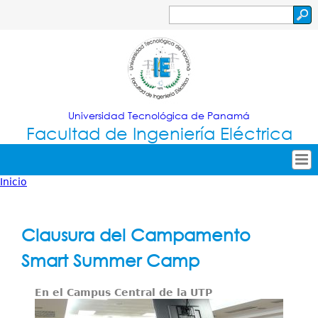
Jump to navigation
Buscar
Formulario
de
búsqueda
Universidad Tecnológica de Panamá
Facultad de Ingeniería Eléctrica
Inicio
Tropical
Inicio
Usted
Menu
Nuestra Facultad
está
Clausura del Campamento
Principal
Oferta Académica
aquí
Smart Summer Camp
Secretarías
En el Campus Central de la UTP
Investigación