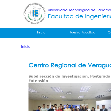
Universidad Tecnológica de Panam
Facultad de Ingenierí
Tropical
Inicio
Nuestra Facultad
O
Menu
Inicio
Principal
Usted
está
Centro Regional de Veraguas
aquí
Subdirección de Investigación, Postgrado
Extensión