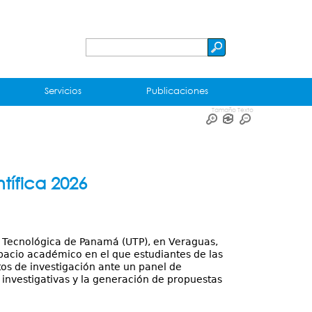
Buscar
Formulario
de
Servicios
Publicaciones
búsqueda
Tamaño Texto
tífica 2026
ad Tecnológica de Panamá (UTP), en Veraguas,
espacio académico en el que estudiantes de las
tos de investigación ante un panel de
investigativas y la generación de propuestas