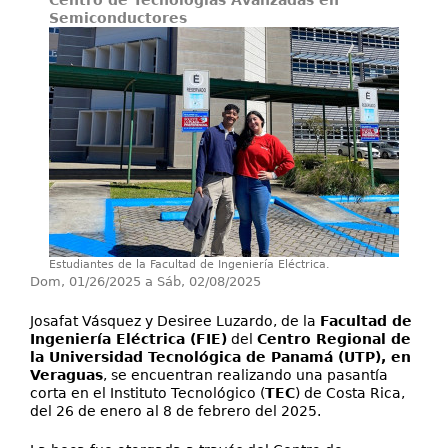
Centro de Tecnologías Avanzadas en
Servicios
Semiconductores
Publicaciones
Estudiantes de la Facultad de Ingeniería Eléctrica.
Dom, 01/26/2025
a
Sáb, 02/08/2025
Josafat Vásquez y Desiree Luzardo, de la
Facultad de
Ingeniería Eléctrica (FIE)
del
Centro Regional de
la Universidad Tecnológica de Panamá (UTP), en
Veraguas
, se encuentran realizando una pasantía
corta en el Instituto Tecnológico (
TEC
) de Costa Rica,
del 26 de enero al 8 de febrero del 2025.