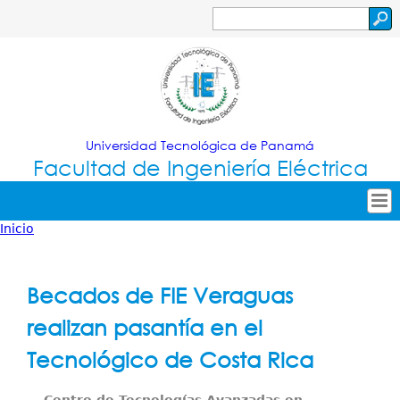
Jump to navigation
Buscar
Formulario
de
búsqueda
Universidad Tecnológica de Panamá
Facultad de Ingeniería Eléctrica
Inicio
Tropical
Inicio
Usted
Menu
Nuestra Facultad
está
Becados de FIE Veraguas
Principal
Oferta Académica
aquí
realizan pasantía en el
Secretarías
Tecnológico de Costa Rica
Investigación